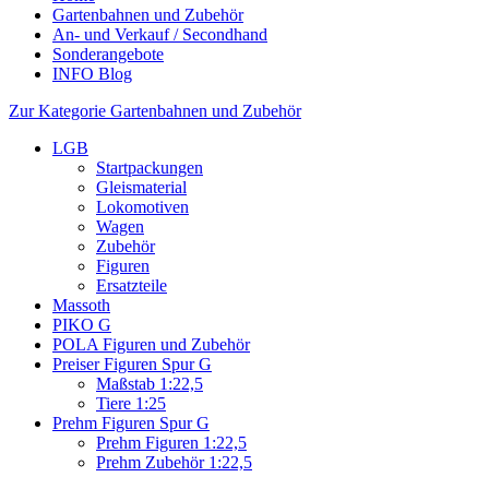
Gartenbahnen und Zubehör
An- und Verkauf / Secondhand
Sonderangebote
INFO Blog
Zur Kategorie Gartenbahnen und Zubehör
LGB
Startpackungen
Gleismaterial
Lokomotiven
Wagen
Zubehör
Figuren
Ersatzteile
Massoth
PIKO G
POLA Figuren und Zubehör
Preiser Figuren Spur G
Maßstab 1:22,5
Tiere 1:25
Prehm Figuren Spur G
Prehm Figuren 1:22,5
Prehm Zubehör 1:22,5