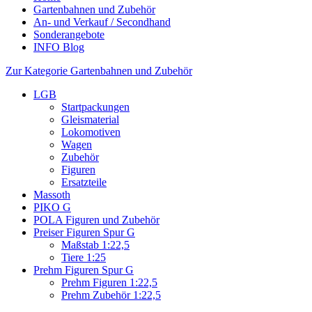
Gartenbahnen und Zubehör
An- und Verkauf / Secondhand
Sonderangebote
INFO Blog
Zur Kategorie Gartenbahnen und Zubehör
LGB
Startpackungen
Gleismaterial
Lokomotiven
Wagen
Zubehör
Figuren
Ersatzteile
Massoth
PIKO G
POLA Figuren und Zubehör
Preiser Figuren Spur G
Maßstab 1:22,5
Tiere 1:25
Prehm Figuren Spur G
Prehm Figuren 1:22,5
Prehm Zubehör 1:22,5