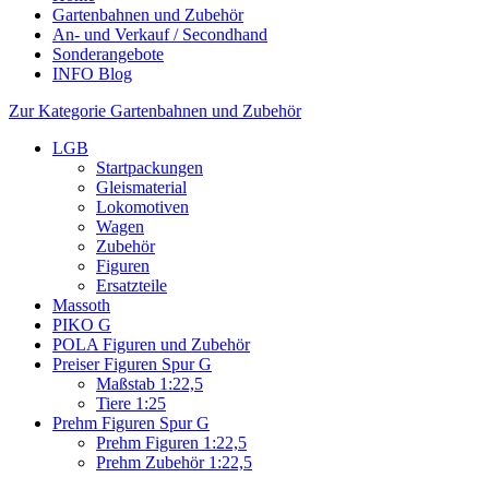
Gartenbahnen und Zubehör
An- und Verkauf / Secondhand
Sonderangebote
INFO Blog
Zur Kategorie Gartenbahnen und Zubehör
LGB
Startpackungen
Gleismaterial
Lokomotiven
Wagen
Zubehör
Figuren
Ersatzteile
Massoth
PIKO G
POLA Figuren und Zubehör
Preiser Figuren Spur G
Maßstab 1:22,5
Tiere 1:25
Prehm Figuren Spur G
Prehm Figuren 1:22,5
Prehm Zubehör 1:22,5