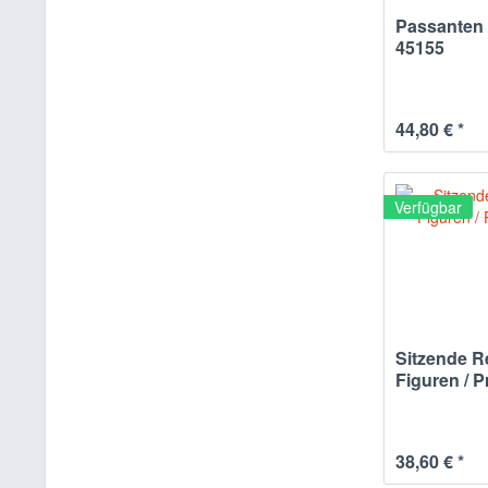
Passanten 
45155
44,80 € *
Verfügbar
Sitzende R
Figuren / P
38,60 € *