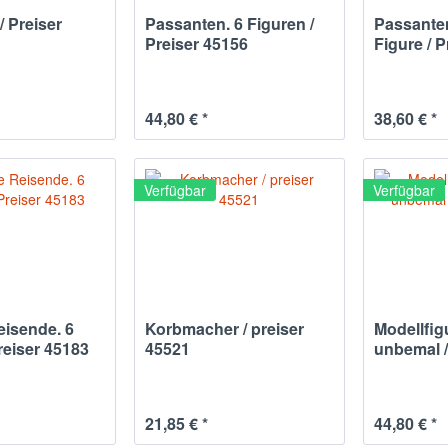
/ Preiser
Passanten. 6 Figuren /
Passante
Preiser 45156
Figure / 
44,80 € *
38,60 € *
Verfügbar
Verfügbar
eisende. 6
Korbmacher / preiser
Modellfig
reiser 45183
45521
unbemal /
21,85 € *
44,80 € *